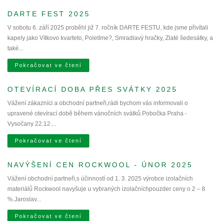
DARTE FEST 2025
V sobotu 6. září 2025 proběhl již 7. ročník DARTE FESTU, kde jsme přivítali
kapely jako Vítkovo kvarteto, Poletíme?, Smradlavý hračky, Zlaté šedesátky, a
také...
Pokračovat ve čtení
OTEVÍRACÍ DOBA PŘES SVÁTKY 2025
Vážení zákazníci a obchodní partneři,rádi bychom vás informovali o
upravené otevírací době během vánočních svátků.Pobočka Praha -
Vysočany 22.12....
Pokračovat ve čtení
NAVÝŠENÍ CEN ROCKWOOL - ÚNOR 2025
Vážení obchodní partneři,s účinností od 1. 3. 2025 výrobce izolačních
materiálů Rockwool navyšuje u vybraných izolačníchpouzder ceny o 2 – 8
%.Jaroslav...
Pokračovat ve čtení