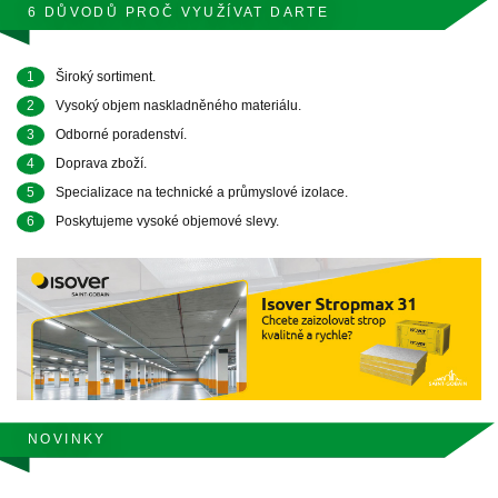
6 DŮVODŮ PROČ VYUŽÍVAT DARTE
1
Široký sortiment.
2
Vysoký objem naskladněného materiálu.
3
Odborné poradenství.
4
Doprava zboží.
5
Specializace na technické a průmyslové izolace.
6
Poskytujeme vysoké objemové slevy.
NOVINKY