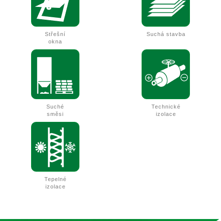
Střešní
Suchá stavba
okna
Suché
Technické
směsi
izolace
Tepelné
izolace