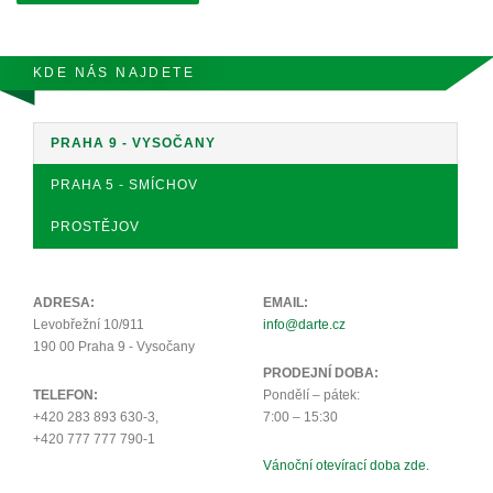
KDE NÁS NAJDETE
PRAHA 9 - VYSOČANY
PRAHA 5 - SMÍCHOV
PROSTĚJOV
ADRESA:
EMAIL:
Levobřežní 10/911
info@darte.cz
190 00 Praha 9 - Vysočany
PRODEJNÍ DOBA:
TELEFON:
Pondělí – pátek:
+420 283 893 630-3,
7:00 – 15:30
+420 777 777 790-1
Vánoční otevírací doba zde.