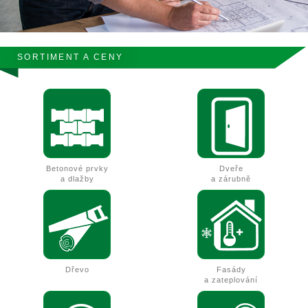
SORTIMENT A CENY
Betonové prvky
Dveře
a dlažby
a zárubně
Dřevo
Fasády
a zateplování