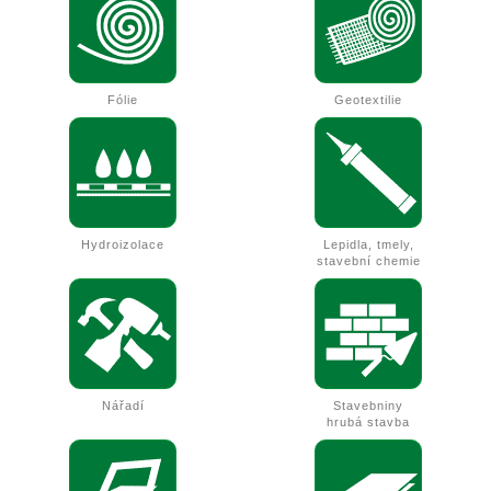
Fólie
Geotextilie
Hydroizolace
Lepidla, tmely,
stavební chemie
Nářadí
Stavebniny
hrubá stavba