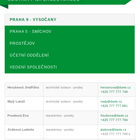
PRAHA 9 - VYSOČANY
PRAHA 5 - SMÍCHOV
PROSTĚJOV
ÚČETNÍ ODDĚLENÍ
VEDENÍ SPOLEČNOSTI
Herzánová Jindřiška
technické izolace - prodej
herzanova@darte.cz
+420 777 777 746
Malý Lukáš
technické izolace - prodej
maly@darte.cz
+420 777 777 861
Froubová Eva
stavebniny - prodej
froubova@darte.cz
+420 777 777 794
Jiráková Ludmila
stavebniny - prodej
jirakova@darte.cz
+420 777 777 790-1