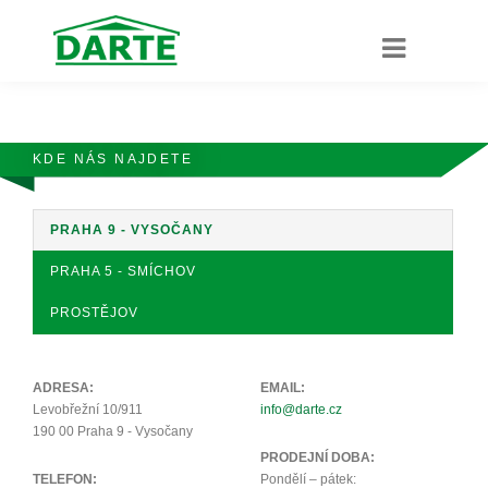
KDE NÁS NAJDETE
PRAHA 9 - VYSOČANY
PRAHA 5 - SMÍCHOV
PROSTĚJOV
ADRESA:
EMAIL:
Levobřežní 10/911
info@darte.cz
190 00 Praha 9 - Vysočany
PRODEJNÍ DOBA:
TELEFON:
Pondělí – pátek: