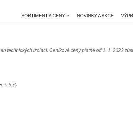
SORTIMENT A CENY
NOVINKY A AKCE
VÝP
cen technických izolací. Ceníkové ceny platné od 1. 1. 2022 zůst
n o 5 %